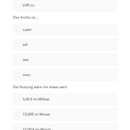
trifft zu
Das Archiv ist...
super
toll
lala
mies
Die Nutzung wäre mir etwas wert
5,00 € im MOnat
10,00€ im Monat
15,00 € im Monat