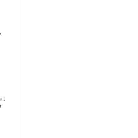
e
ut,
r