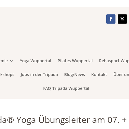
emie
Yoga Wuppertal
Pilates Wuppertal
Rehasport Wup
rkshops
Jobs in der Tripada
Blog/News
Kontakt
Über un
FAQ-Tripada Wuppertal
da® Yoga Übungsleiter am 07. +