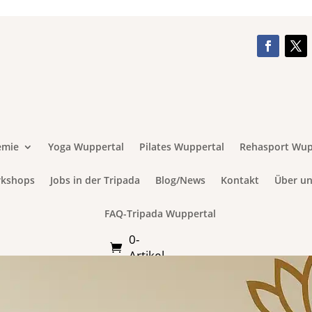
emie
Yoga Wuppertal
Pilates Wuppertal
Rehasport Wup
rkshops
Jobs in der Tripada
Blog/News
Kontakt
Über un
FAQ-Tripada Wuppertal
0-
Artikel