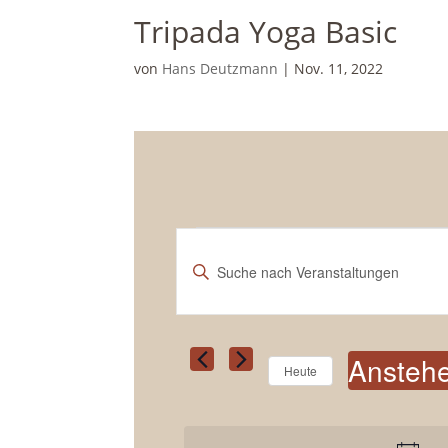
Tripada Yoga Basic
von
Hans Deutzmann
|
Nov. 11, 2022
Veranstaltungen
V
e
B
r
i
t
a
t
n
e
Ansteh
s
Heute
S
t
D
c
a
a
h
t
l