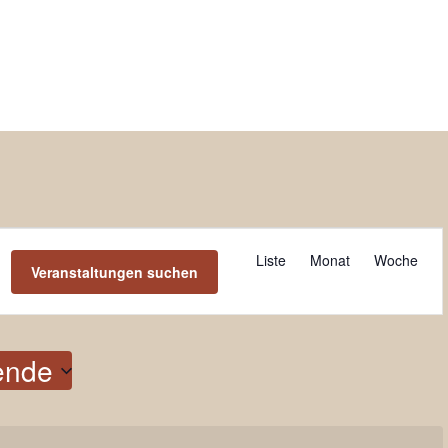
V
e
Liste
Monat
Woche
Veranstaltungen suchen
r
a
n
s
ende
t
a
l
t