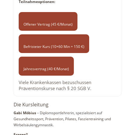
Teilnahmeoptionen:
Offener Vertrag (45 €/Monat)
Befristeter Kurs (10×60 Min = 150 €)
Jahresvertrag (40 €/Monat)
Viele Krankenkassen bezuschussen
Präventionskurse nach § 20 SGB V.
Die Kursleitung
Gabi Möbius
– Diplomsportlehrerin, spezialisiert auf
Gesundheitssport, Prävention, Pilates, Faszientraining und
Wirbelsäulengymnastik.
Fragen?