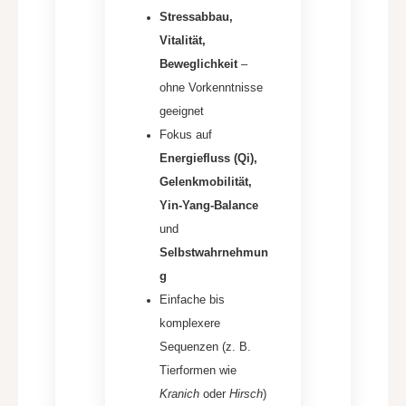
Stressabbau,
Vitalität,
Beweglichkeit
–
ohne Vorkenntnisse
geeignet
Fokus auf
Energiefluss (Qi),
Gelenkmobilität,
Yin-Yang-Balance
und
Selbstwahrnehmun
g
Einfache bis
komplexere
Sequenzen (z. B.
Tierformen wie
Kranich
oder
Hirsch
)