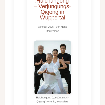
„Huichungong“
– Verjüngungs-
Qigong in
Wuppertal
Oktober 2025
· von
Hans
Deutzmann
Huichungong („Verjüngungs-
Qigong“) – ruhig, fokussiert,