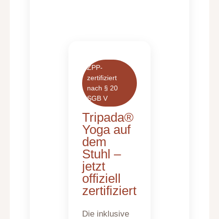
ZPP-
zertifiziert
nach § 20
SGB V
Tripada®
Yoga auf
dem
Stuhl –
jetzt
offiziell
zertifiziert
Die inklusive