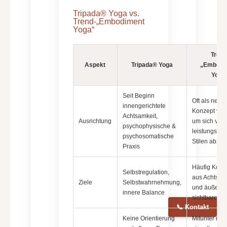
Tripada® Yoga vs.
Trend-„Embodiment
Yoga“
Trend
Aspekt
Tripada® Yoga
„Embodi
Yoga
Seit Beginn
Oft als neue
innengerichtete
Konzept verm
Achtsamkeit,
Ausrichtung
um sich von
psychophysische &
leistungsorie
psychosomatische
Stilen abzu
Praxis
Häufig Komb
Selbstregulation,
aus Achtsam
Ziele
Selbstwahrnehmung,
und äußerli
innere Balance
sichtbaren F
📞 Kontakt
Keine Orientierung
Mitunter noc