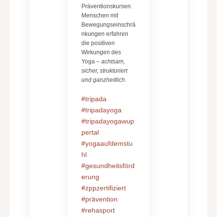
Präventionskursen.
Menschen mit
Bewegungseinschrä
nkungen erfahren
die positiven
Wirkungen des
Yoga –
achtsam,
sicher, strukturiert
und ganzheitlich
.
#tripada
#tripadayoga
#tripadayogawup
pertal
#yogaaufdemstu
hl
#gesundheitsförd
erung
#zppzertifiziert
#prävention
#rehasport