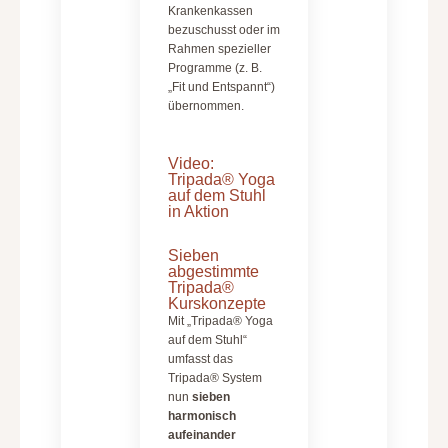
Krankenkassen
bezuschusst oder im
Rahmen spezieller
Programme (z. B.
„Fit und Entspannt“)
übernommen.
Video:
Tripada® Yoga
auf dem Stuhl
in Aktion
Sieben
abgestimmte
Tripada®
Kurskonzepte
Mit „Tripada® Yoga
auf dem Stuhl“
umfasst das
Tripada® System
nun
sieben
harmonisch
aufeinander