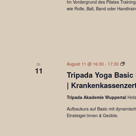
Im Vordergrund des Pilates Training
wie Rolle, Ball, Band oder Handtrai
Tripa
August 11 @ 16:30
-
17:30
DI.
11
Yoga
Tripada Yoga Basic 
Basic
| Krankenkassenzerti
Plus
Tripada Akademie Wuppertal
Hof
Aufbaukurs auf Basic mit dynamisch
Einsteiger:innen & Geübte.