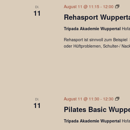
Rehas
August 11 @ 11:15
-
12:00
DI.
11
Rehasport Wuppertal
Tripada Akademie Wuppertal
Hof
Rehasport ist sinnvoll zum Beispie
oder Hüftproblemen, Schulter-/ Na
Pilate
August 11 @ 11:30
-
12:30
DI.
11
sanft
Pilates Basic Wuppe
Tripada Akademie Wuppertal
Hof