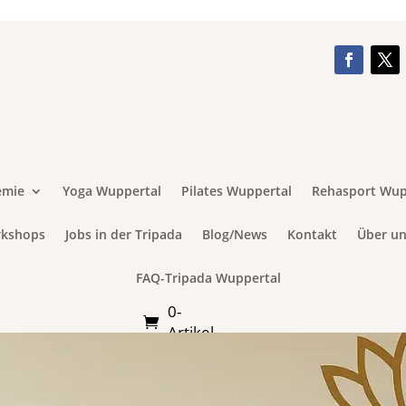
emie
Yoga Wuppertal
Pilates Wuppertal
Rehasport Wup
rkshops
Jobs in der Tripada
Blog/News
Kontakt
Über un
FAQ-Tripada Wuppertal
0-
Artikel