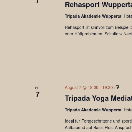
7
Rehasport Wuppertal
Tripada Akademie Wuppertal
Hof
Rehasport ist sinnvoll zum Beispie
oder Hüftproblemen, Schulter-/ Na
Tripad
August 7 @ 18:00
-
19:30
FR.
7
Yoga
Tripada Yoga Mediat
Mediat
Tripada Akademie Wuppertal
Hof
Ideal für Fortgeschrittene und sport
Aufbauend auf Basic Plus: Anspruchs