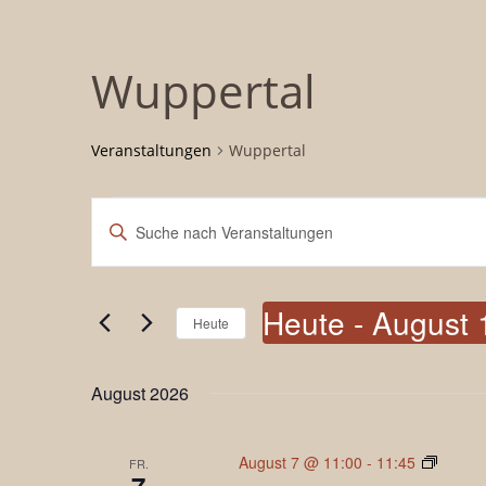
Wuppertal
Veranstaltungen
Wuppertal
Veranstaltungen
Veranstaltungen
Bitte
Suche
Schlüsselwort
und
eingeben.
Ansichten,
Suche
Heute
 - 
August 
Navigation
nach
Heute
Veranstaltungen
Datum
Schlüsselwort.
wählen.
August 2026
Rehasp
August 7 @ 11:00
-
11:45
FR.