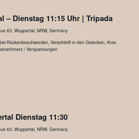
port
 – Dienstag 11:15 Uhr | Tripada
aue 63, Wuppertal, NRW, Germany
l bei Rückenbeschwerden, Verschleiß in den Gelenken, Knie-
ckenschmerz / Verspannungen
s
rtal Dienstag 11:30
aue 63, Wuppertal, NRW, Germany