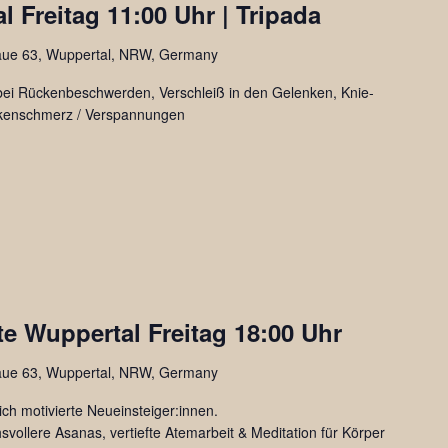
 Freitag 11:00 Uhr | Tripada
aue 63, Wuppertal, NRW, Germany
l bei Rückenbeschwerden, Verschleiß in den Gelenken, Knie-
ckenschmerz / Verspannungen
a
e Wuppertal Freitag 18:00 Uhr
e
aue 63, Wuppertal, NRW, Germany
lich motivierte Neueinsteiger:innen.
vollere Asanas, vertiefte Atemarbeit & Meditation für Körper