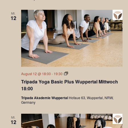
MI.
12
Tripada
August 12 @ 18:00
-
19:30
Yoga®
Tripada Yoga Basic Plus Wuppertal Mittwoch
Basic
Plus
18:00
Tripada Akademie Wuppertal
Hofaue 63, Wuppertal, NRW,
Germany
MI.
12