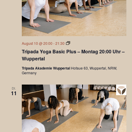
Tripada
August 10 @ 20:00
-
21:30
Yoga
Tripada Yoga Basic Plus – Montag 20:00 Uhr –
Basic
Wuppertal
Tripada Akademie Wuppertal
Hofaue 63, Wuppertal, NRW,
Germany
DI.
11