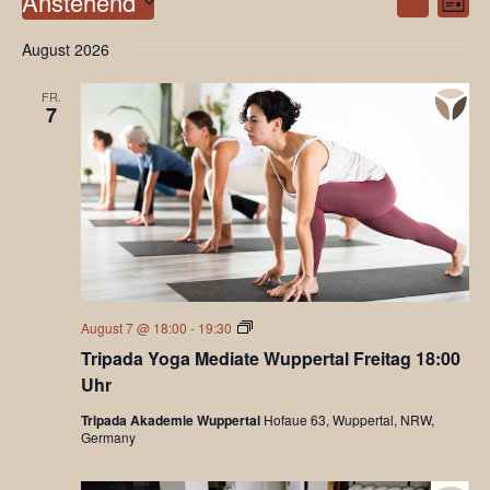
Anstehend
Suche
Ansi
Liste
Suche
Navi
Datum
und
August 2026
Ansichten
wählen.
Navigatio
FR.
7
Tripada
August 7 @ 18:00
-
19:30
Yoga
Tripada Yoga Mediate Wuppertal Freitag 18:00
Mediate
Uhr
Tripada Akademie Wuppertal
Hofaue 63, Wuppertal, NRW,
Germany