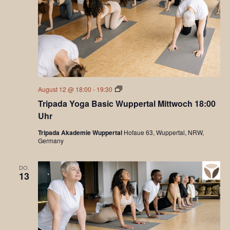
Tripada
August 12 @ 18:00
-
19:30
Yoga
Tripada Yoga Basic Wuppertal Mittwoch 18:00
Mediate
Uhr
Tripada Akademie Wuppertal
Hofaue 63, Wuppertal, NRW,
Germany
DO.
13