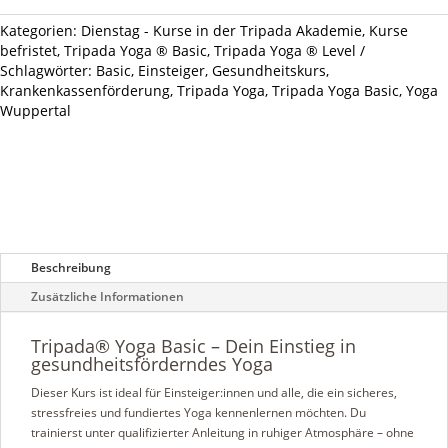
Wuppertal
-10
Kategorien:
Dienstag - Kurse in der Tripada Akademie
,
Kurse
Termine
befristet
,
Tripada Yoga ® Basic
,
Tripada Yoga ® Level
je
Schlagwörter:
Basic
,
Einsteiger
,
Gesundheitskurs
,
90
Krankenkassenförderung
,
Tripada Yoga
,
Tripada Yoga Basic
,
Yoga
Minuten
Wuppertal
Menge
Beschreibung
Zusätzliche Informationen
Tripada® Yoga Basic – Dein Einstieg in
gesundheitsförderndes Yoga
Dieser Kurs ist ideal für Einsteiger:innen und alle, die ein sicheres,
stressfreies und fundiertes Yoga kennenlernen möchten. Du
trainierst unter qualifizierter Anleitung in ruhiger Atmosphäre – ohne