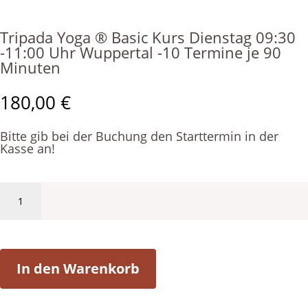
Tripada Yoga ® Basic Kurs Dienstag 09:30
-11:00 Uhr Wuppertal -10 Termine je 90
Minuten
180,00
€
Bitte gib bei der Buchung den Starttermin in der
Kasse an!
Tripada
Yoga
®
Basic
Kurs
Dienstag
In den Warenkorb
09:30
-11:00
Uhr