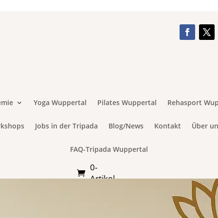
emie
Yoga Wuppertal
Pilates Wuppertal
Rehasport Wup
rkshops
Jobs in der Tripada
Blog/News
Kontakt
Über un
FAQ-Tripada Wuppertal
0-
Artikel