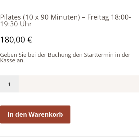
Pilates (10 x 90 Minuten) – Freitag 18:00-
19:30 Uhr
180,00
€
Geben Sie bei der Buchung den Starttermin in der
Kasse an.
Pilates
(10
x
90
Minuten)
-
In den Warenkorb
Freitag
18:00-
19:30
Uhr