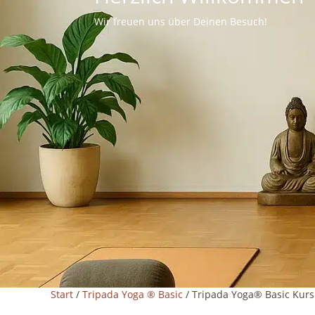
Wir freuen uns über Deinen Besuch!
Start
/
Tripada Yoga ® Basic
/ Tripada Yoga® Basic Kurs