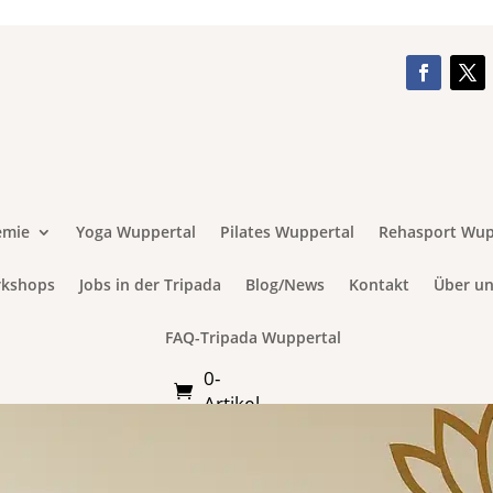
emie
Yoga Wuppertal
Pilates Wuppertal
Rehasport Wup
rkshops
Jobs in der Tripada
Blog/News
Kontakt
Über un
FAQ-Tripada Wuppertal
0-
Artikel