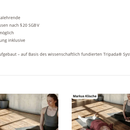
galehrende
ssen nach § 20 SGB V
möglich
ung inklusive
ufgebaut – auf Basis des wissenschaftlich fundierten Tripada® Sy