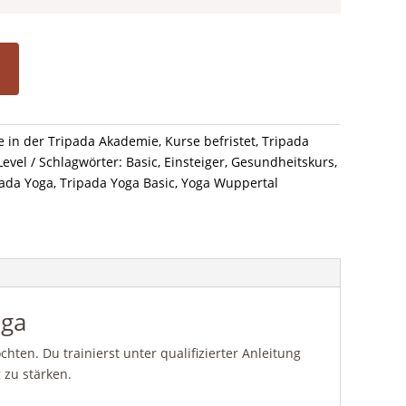
e in der Tripada Akademie
,
Kurse befristet
,
Tripada
Level
Schlagwörter:
Basic
,
Einsteiger
,
Gesundheitskurs
,
pada Yoga
,
Tripada Yoga Basic
,
Yoga Wuppertal
oga
chten. Du trainierst unter qualifizierter Anleitung
 zu stärken.