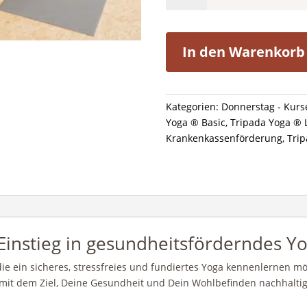
Basic
Kurs
Donnerstag
In den Warenkorb
18:00
-19:30
Uhr
Wuppertal
Kategorien:
Donnerstag - Kurs
-10
Yoga ® Basic
,
Tripada Yoga ® 
Termine
Krankenkassenförderung
,
Tri
je
90
Minuten
Menge
Einstieg in gesundheitsförderndes Y
 die ein sicheres, stressfreies und fundiertes Yoga kennenlernen mö
mit dem Ziel, Deine Gesundheit und Dein Wohlbefinden nachhaltig